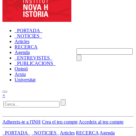
_PORTADA_
_NOTICIES_
Articles
RECERCA
Agenda
_ENTREVISTES_
_PUBLICACIONS_
Opinió
Arxiu
Universitat
×
Adhereix-te a l'INH
Crea el teu compte
Accedeix al teu compte
_PORTADA_
_NOTICIES_
Articles
RECERCA
Agenda