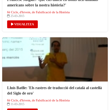
americans sobre la nostra història?'
6è Cicle, d'hivern, de Falsificació de la Història
25-03-2015
VISUALITZA
Lluís Batlle: 'Els rastres de traducció del català al castellà
del Siglo de oro'
6è Cicle, d'hivern, de Falsificació de la Història
11-03-2015