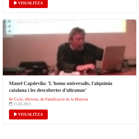
VISUALITZA
Manel Capdevila: 'L'homo universalis, l'alquímia
catalana i les descobertes d'ultramar'
6è Cicle, d'hivern, de Falsificació de la Història
11-02-2015
VISUALITZA