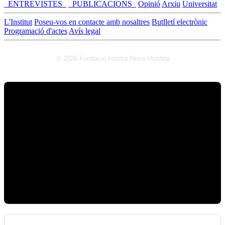
_ENTREVISTES_
_PUBLICACIONS_
Opinió
Arxiu
Universitat
L'Institut
Poseu-vos en contacte amb nosaltres
Butlletí electrònic
Programació d'actes
Avís legal
© 2026 Fundació Institut Nova Història