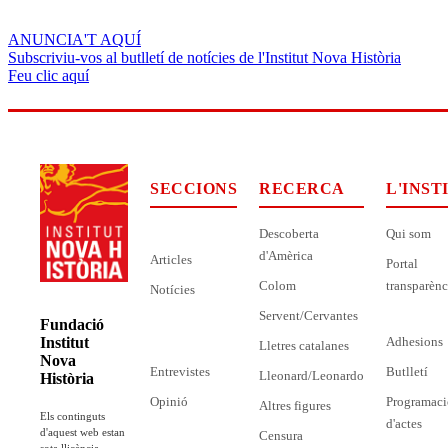
ANUNCIA'T AQUÍ
Subscriviu-vos al butlletí de notícies de l'Institut Nova Història
Feu clic aquí
SECCIONS
RECERCA
L'INST
Descoberta
Qui som
d'Amèrica
Articles
Portal
Colom
transparènc
Notícies
Servent/Cervantes
Fundació
Adhesions
Institut
Lletres catalanes
Nova
Entrevistes
Butlletí
Lleonard/Leonardo
Història
Opinió
Programaci
Altres figures
Els continguts
d'actes
d'aquest web estan
Censura
sota llicència