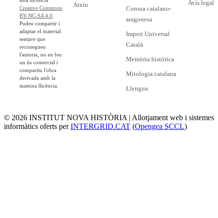
Avís legal
Arxiu
Corona catalano-
Creative Commons
BY-NC-SA 4.0
.
aragonesa
Podeu compartir i
adaptar el material
Imperi Universal
sempre que
Català
reconegueu
l'autoria, no en feu
Memòria històrica
un ús comercial i
compartiu l'obra
Mitologia catalana
derivada amb la
mateixa llicència.
Llengua
© 2026 INSTITUT NOVA HISTÒRIA | Allotjament web i sistemes
informàtics oferts per
INTERGRID.CAT
(
Opengea SCCL
)