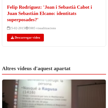
Felip Rodríguez: 'Joan i Sebastià Cabot i
Juan Sebastián Elcano: identitats
superposades?'
25-02-2015
5985 visualitzacions
Descarregar videu
Altres videus d'aquest apartat