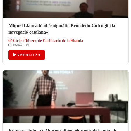
Miquel Llauradó «L'enigmàtic Benedetto Cotrugli i la
navegació catalana»
6è Cicle, d'hivern, de Falsificació de la Història
16-04-2015
VISUALITZA
Francesc Jutglar: 'Què ens diuen els noms dels animals