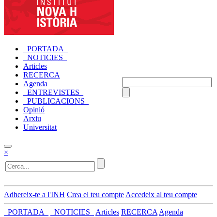
_PORTADA_
_NOTICIES_
Articles
RECERCA
Agenda
_ENTREVISTES_
_PUBLICACIONS_
Opinió
Arxiu
Universitat
×
Adhereix-te a l'INH
Crea el teu compte
Accedeix al teu compte
_PORTADA_
_NOTICIES_
Articles
RECERCA
Agenda