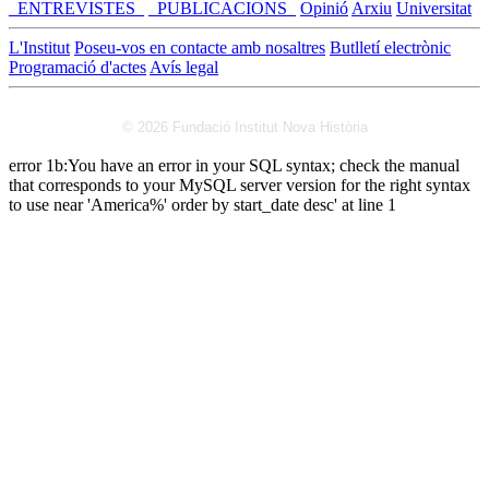
_ENTREVISTES_
_PUBLICACIONS_
Opinió
Arxiu
Universitat
L'Institut
Poseu-vos en contacte amb nosaltres
Butlletí electrònic
Programació d'actes
Avís legal
© 2026 Fundació Institut Nova Història
error 1b:You have an error in your SQL syntax; check the manual
that corresponds to your MySQL server version for the right syntax
to use near 'America%' order by start_date desc' at line 1