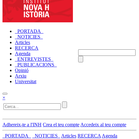
_PORTADA_
_NOTICIES_
Articles
RECERCA
Agenda
_ENTREVISTES_
_PUBLICACIONS_
Opinió
Arxiu
Universitat
×
Adhereix-te a l'INH
Crea el teu compte
Accedeix al teu compte
_PORTADA_
_NOTICIES_
Articles
RECERCA
Agenda