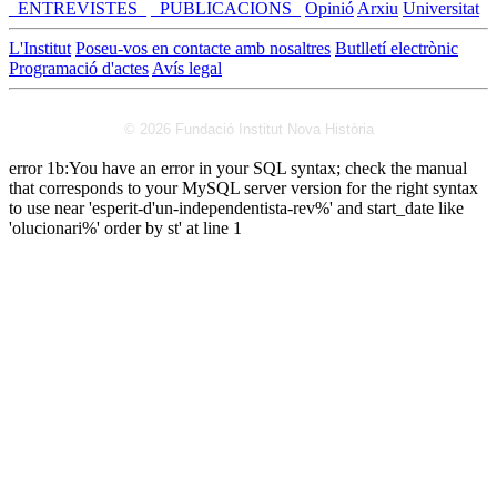
_ENTREVISTES_
_PUBLICACIONS_
Opinió
Arxiu
Universitat
L'Institut
Poseu-vos en contacte amb nosaltres
Butlletí electrònic
Programació d'actes
Avís legal
© 2026 Fundació Institut Nova Història
error 1b:You have an error in your SQL syntax; check the manual
that corresponds to your MySQL server version for the right syntax
to use near 'esperit-d'un-independentista-rev%' and start_date like
'olucionari%' order by st' at line 1