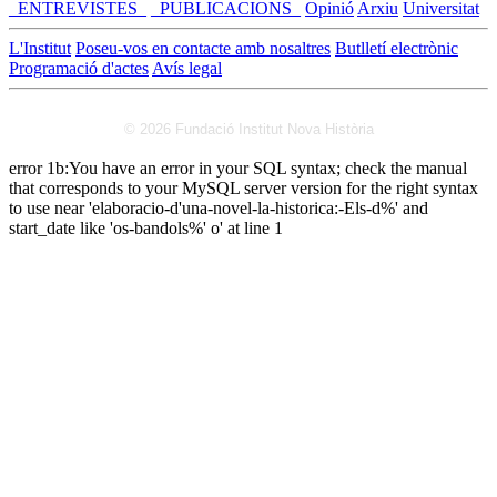
_ENTREVISTES_
_PUBLICACIONS_
Opinió
Arxiu
Universitat
L'Institut
Poseu-vos en contacte amb nosaltres
Butlletí electrònic
Programació d'actes
Avís legal
© 2026 Fundació Institut Nova Història
error 1b:You have an error in your SQL syntax; check the manual
that corresponds to your MySQL server version for the right syntax
to use near 'elaboracio-d'una-novel-la-historica:-Els-d%' and
start_date like 'os-bandols%' o' at line 1