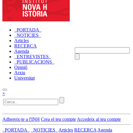
_PORTADA_
_NOTICIES_
Articles
RECERCA
Agenda
_ENTREVISTES_
_PUBLICACIONS_
Opinió
Arxiu
Universitat
×
Adhereix-te a l'INH
Crea el teu compte
Accedeix al teu compte
_PORTADA_
_NOTICIES_
Articles
RECERCA
Agenda