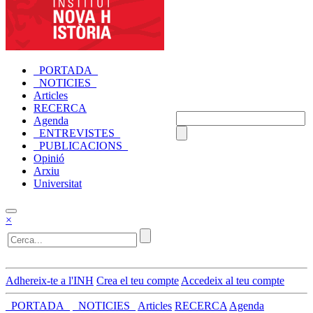
_PORTADA_
_NOTICIES_
Articles
RECERCA
Agenda
_ENTREVISTES_
_PUBLICACIONS_
Opinió
Arxiu
Universitat
×
Adhereix-te a l'INH
Crea el teu compte
Accedeix al teu compte
_PORTADA_
_NOTICIES_
Articles
RECERCA
Agenda