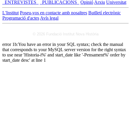
_ENTREVISTES_
_PUBLICACIONS_
Opinió
Arxiu
Universitat
L'Institut
Poseu-vos en contacte amb nosaltres
Butlletí electrònic
Programació d'actes
Avís legal
© 2026 Fundació Institut Nova Història
error 1b:You have an error in your SQL syntax; check the manual
that corresponds to your MySQL server version for the right syntax
to use near 'Historia-i%' and start_date like '-Pensament%' order by
start_date desc' at line 1