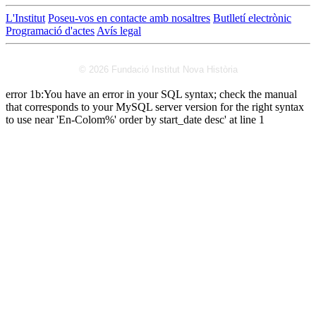
L'Institut
Poseu-vos en contacte amb nosaltres
Butlletí electrònic
Programació d'actes
Avís legal
© 2026 Fundació Institut Nova Història
error 1b:You have an error in your SQL syntax; check the manual
that corresponds to your MySQL server version for the right syntax
to use near 'En-Colom%' order by start_date desc' at line 1