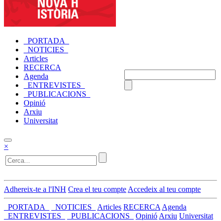
_PORTADA_
_NOTICIES_
Articles
RECERCA
Agenda
_ENTREVISTES_
_PUBLICACIONS_
Opinió
Arxiu
Universitat
×
Adhereix-te a l'INH
Crea el teu compte
Accedeix al teu compte
_PORTADA_
_NOTICIES_
Articles
RECERCA
Agenda
_ENTREVISTES_
_PUBLICACIONS_
Opinió
Arxiu
Universitat