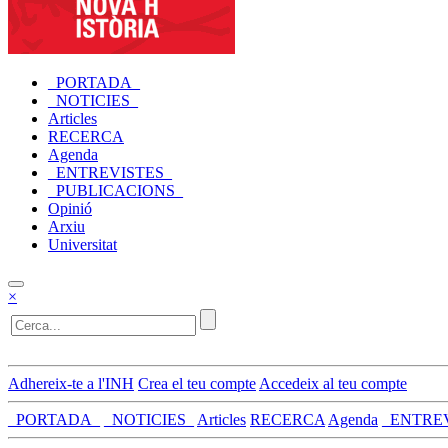
_PORTADA_
_NOTICIES_
Articles
RECERCA
Agenda
_ENTREVISTES_
_PUBLICACIONS_
Opinió
Arxiu
Universitat
×
Adhereix-te a l'INH
Crea el teu compte
Accedeix al teu compte
_PORTADA_
_NOTICIES_
Articles
RECERCA
Agenda
_ENTRE