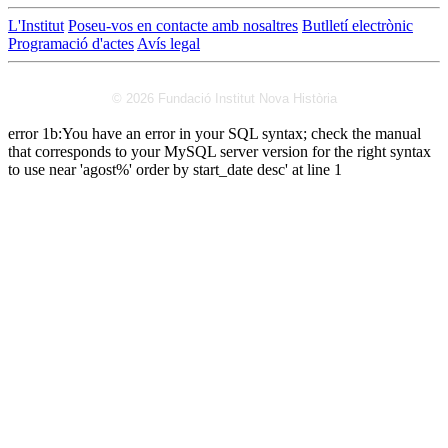
L'Institut
Poseu-vos en contacte amb nosaltres
Butlletí electrònic
Programació d'actes
Avís legal
© 2026 Fundació Institut Nova Història
error 1b:You have an error in your SQL syntax; check the manual
that corresponds to your MySQL server version for the right syntax
to use near 'agost%' order by start_date desc' at line 1