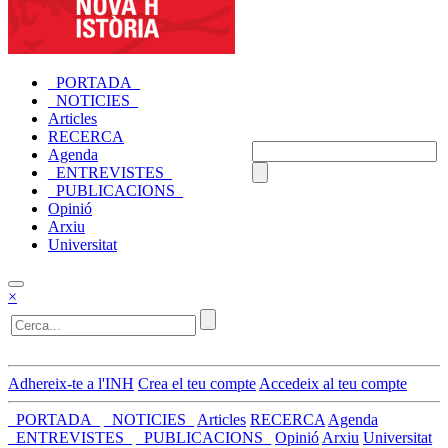
_PORTADA_
_NOTICIES_
Articles
RECERCA
Agenda
_ENTREVISTES_
_PUBLICACIONS_
Opinió
Arxiu
Universitat
×
Adhereix-te a l'INH
Crea el teu compte
Accedeix al teu compte
_PORTADA_
_NOTICIES_
Articles
RECERCA
Agenda
_ENTREVISTES_
_PUBLICACIONS_
Opinió
Arxiu
Universitat