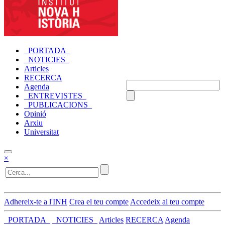
_PORTADA_
_NOTICIES_
Articles
RECERCA
Agenda
_ENTREVISTES_
_PUBLICACIONS_
Opinió
Arxiu
Universitat
×
Adhereix-te a l'INH
Crea el teu compte
Accedeix al teu compte
_PORTADA_
_NOTICIES_
Articles
RECERCA
Agenda