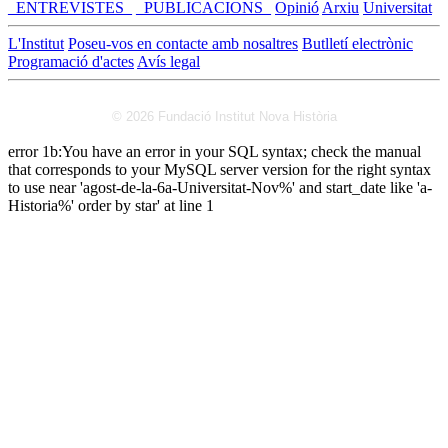
_ENTREVISTES_
_PUBLICACIONS_
Opinió
Arxiu
Universitat
L'Institut
Poseu-vos en contacte amb nosaltres
Butlletí electrònic
Programació d'actes
Avís legal
© 2026 Fundació Institut Nova Història
error 1b:You have an error in your SQL syntax; check the manual
that corresponds to your MySQL server version for the right syntax
to use near 'agost-de-la-6a-Universitat-Nov%' and start_date like 'a-
Historia%' order by star' at line 1