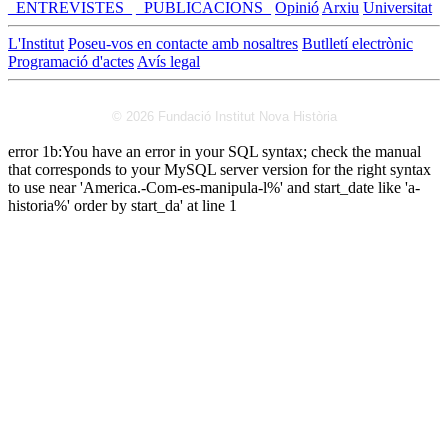
_ENTREVISTES_
_PUBLICACIONS_
Opinió
Arxiu
Universitat
L'Institut
Poseu-vos en contacte amb nosaltres
Butlletí electrònic
Programació d'actes
Avís legal
© 2026 Fundació Institut Nova Història
error 1b:You have an error in your SQL syntax; check the manual
that corresponds to your MySQL server version for the right syntax
to use near 'America.-Com-es-manipula-l%' and start_date like 'a-
historia%' order by start_da' at line 1