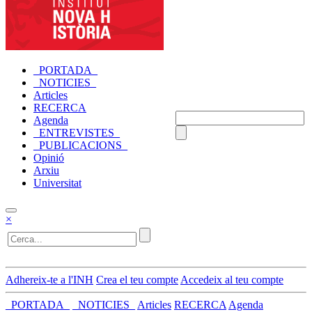
_PORTADA_
_NOTICIES_
Articles
RECERCA
Agenda
_ENTREVISTES_
_PUBLICACIONS_
Opinió
Arxiu
Universitat
×
Adhereix-te a l'INH
Crea el teu compte
Accedeix al teu compte
_PORTADA_
_NOTICIES_
Articles
RECERCA
Agenda