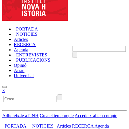
_PORTADA_
_NOTICIES_
Articles
RECERCA
Agenda
_ENTREVISTES_
_PUBLICACIONS_
Opinió
Arxiu
Universitat
×
Adhereix-te a l'INH
Crea el teu compte
Accedeix al teu compte
_PORTADA_
_NOTICIES_
Articles
RECERCA
Agenda