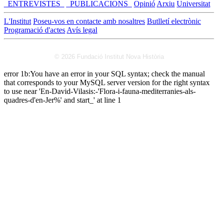
_ENTREVISTES_
_PUBLICACIONS_
Opinió
Arxiu
Universitat
L'Institut
Poseu-vos en contacte amb nosaltres
Butlletí electrònic
Programació d'actes
Avís legal
© 2026 Fundació Institut Nova Història
error 1b:You have an error in your SQL syntax; check the manual
that corresponds to your MySQL server version for the right syntax
to use near 'En-David-Vilasis:-'Flora-i-fauna-mediterranies-als-
quadres-d'en-Jer%' and start_' at line 1