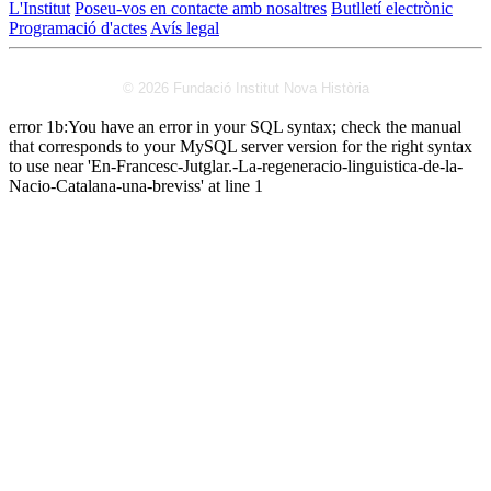
L'Institut
Poseu-vos en contacte amb nosaltres
Butlletí electrònic
Programació d'actes
Avís legal
© 2026 Fundació Institut Nova Història
error 1b:You have an error in your SQL syntax; check the manual
that corresponds to your MySQL server version for the right syntax
to use near 'En-Francesc-Jutglar.-La-regeneracio-linguistica-de-la-
Nacio-Catalana-una-breviss' at line 1