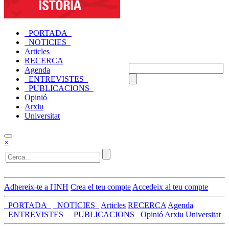
_PORTADA_
_NOTICIES_
Articles
RECERCA
Agenda
_ENTREVISTES_
_PUBLICACIONS_
Opinió
Arxiu
Universitat
×
Adhereix-te a l'INH
Crea el teu compte
Accedeix al teu compte
_PORTADA_
_NOTICIES_
Articles
RECERCA
Agenda
_ENTREVISTES_
_PUBLICACIONS_
Opinió
Arxiu
Universitat