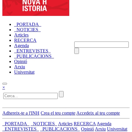
_PORTADA_
_NOTICIES_
Articles
RECERCA
Agenda
_ENTREVISTES_
_PUBLICACIONS_
Opinió
Arxiu
Universitat
×
Adhereix-te a l'INH
Crea el teu compte
Accedeix al teu compte
_PORTADA_
_NOTICIES_
Articles
RECERCA
Agenda
_ENTREVISTES_
_PUBLICACIONS_
Opinió
Arxiu
Universitat