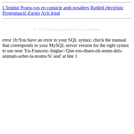
L'Institut
Poseu-vos en contacte amb nosaltres
Butlletí electrònic
Programació d'actes
Avís legal
© 2026 Fundació Institut Nova Història
error 1b:You have an error in your SQL syntax; check the manual
that corresponds to your MySQL server version for the right syntax
to use near 'En-Francesc-Jutglar:-'Que-ens-diuen-els-noms-dels-
animals-sobre-la-nostra-%' and' at line 1