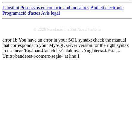
L'Institut
Poseu-vos en contacte amb nosaltres
Butlletí electrònic
Programació d'actes
Avís legal
© 2026 Fundació Institut Nova Història
error 1b:You have an error in your SQL syntax; check the manual
that corresponds to your MySQL server version for the right syntax
to use near 'En-Joan-Canadell:-Catalunya,-Anglaterra-i-Estats-
Units:-banderes-i-comerc-segle-' at line 1