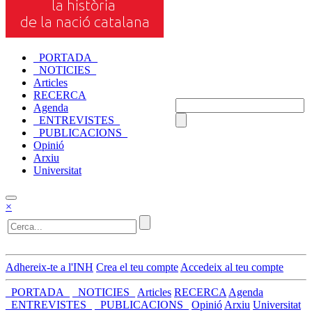
_PORTADA_
_NOTICIES_
Articles
RECERCA
Agenda
_ENTREVISTES_
_PUBLICACIONS_
Opinió
Arxiu
Universitat
×
Adhereix-te a l'INH
Crea el teu compte
Accedeix al teu compte
_PORTADA_
_NOTICIES_
Articles
RECERCA
Agenda
_ENTREVISTES_
_PUBLICACIONS_
Opinió
Arxiu
Universitat