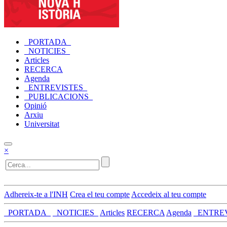
_PORTADA_
_NOTICIES_
Articles
RECERCA
Agenda
_ENTREVISTES_
_PUBLICACIONS_
Opinió
Arxiu
Universitat
×
Adhereix-te a l'INH
Crea el teu compte
Accedeix al teu compte
_PORTADA_
_NOTICIES_
Articles
RECERCA
Agenda
_ENTRE