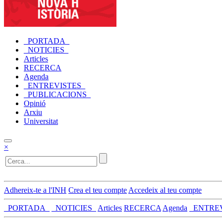
_PORTADA_
_NOTICIES_
Articles
RECERCA
Agenda
_ENTREVISTES_
_PUBLICACIONS_
Opinió
Arxiu
Universitat
×
Adhereix-te a l'INH
Crea el teu compte
Accedeix al teu compte
_PORTADA_
_NOTICIES_
Articles
RECERCA
Agenda
_ENTRE