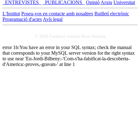
_ENTREVISTES_
_PUBLICACIONS_
Opinió
Arxiu
Universitat
L'Institut
Poseu-vos en contacte amb nosaltres
Butlletí electrònic
Programació d'actes
Avís legal
© 2026 Fundació Institut Nova Història
error 1b:You have an error in your SQL syntax; check the manual
that corresponds to your MySQL server version for the right syntax
to use near 'En-Jordi-Bilbeny:-'Com-s'ha-falsificat-la-descoberta-
d'America:-proves,-gravats-' at line 1