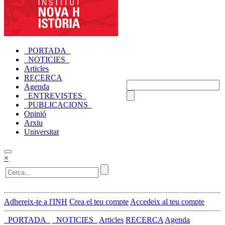
_PORTADA_
_NOTICIES_
Articles
RECERCA
Agenda
_ENTREVISTES_
_PUBLICACIONS_
Opinió
Arxiu
Universitat
×
Adhereix-te a l'INH
Crea el teu compte
Accedeix al teu compte
_PORTADA_
_NOTICIES_
Articles
RECERCA
Agenda