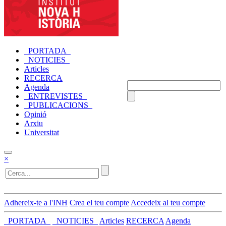
_PORTADA_
_NOTICIES_
Articles
RECERCA
Agenda
_ENTREVISTES_
_PUBLICACIONS_
Opinió
Arxiu
Universitat
×
Adhereix-te a l'INH
Crea el teu compte
Accedeix al teu compte
_PORTADA_
_NOTICIES_
Articles
RECERCA
Agenda