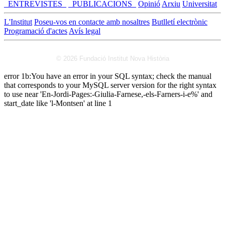
_ENTREVISTES_
_PUBLICACIONS_
Opinió
Arxiu
Universitat
L'Institut
Poseu-vos en contacte amb nosaltres
Butlletí electrònic
Programació d'actes
Avís legal
© 2026 Fundació Institut Nova Història
error 1b:You have an error in your SQL syntax; check the manual
that corresponds to your MySQL server version for the right syntax
to use near 'En-Jordi-Pages:-Giulia-Farnese,-els-Farners-i-e%' and
start_date like 'l-Montsen' at line 1