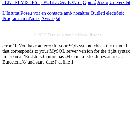
_ENTREVISTES_
_PUBLICACIONS_
Opinió
Arxiu
Universitat
L'Institut
Poseu-vos en contacte amb nosaltres
Butlletí electrònic
Programació d'actes
Avís legal
© 2026 Fundació Institut Nova Història
error 1b:You have an error in your SQL syntax; check the manual
that corresponds to your MySQL server version for the right syntax
to use near 'En-Lluis-Corominas:-Historia-de-les-linies-aeries-a-
Barcelona%' and start_date l' at line 1