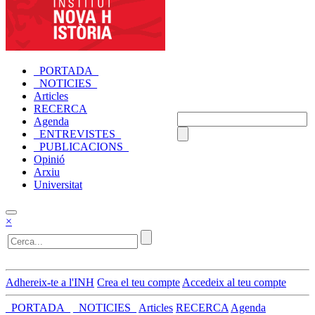
_PORTADA_
_NOTICIES_
Articles
RECERCA
Agenda
_ENTREVISTES_
_PUBLICACIONS_
Opinió
Arxiu
Universitat
×
Adhereix-te a l'INH
Crea el teu compte
Accedeix al teu compte
_PORTADA_
_NOTICIES_
Articles
RECERCA
Agenda