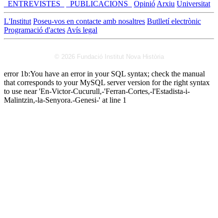
_ENTREVISTES_
_PUBLICACIONS_
Opinió
Arxiu
Universitat
L'Institut
Poseu-vos en contacte amb nosaltres
Butlletí electrònic
Programació d'actes
Avís legal
© 2026 Fundació Institut Nova Història
error 1b:You have an error in your SQL syntax; check the manual
that corresponds to your MySQL server version for the right syntax
to use near 'En-Victor-Cucurull,-'Ferran-Cortes,-l'Estadista-i-
Malintzin,-la-Senyora.-Genesi-' at line 1