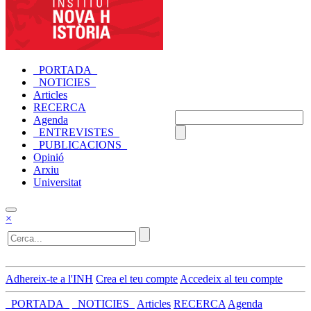
_PORTADA_
_NOTICIES_
Articles
RECERCA
Agenda
_ENTREVISTES_
_PUBLICACIONS_
Opinió
Arxiu
Universitat
×
Adhereix-te a l'INH
Crea el teu compte
Accedeix al teu compte
_PORTADA_
_NOTICIES_
Articles
RECERCA
Agenda