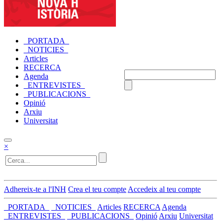
_PORTADA_
_NOTICIES_
Articles
RECERCA
Agenda
_ENTREVISTES_
_PUBLICACIONS_
Opinió
Arxiu
Universitat
×
Adhereix-te a l'INH
Crea el teu compte
Accedeix al teu compte
_PORTADA_
_NOTICIES_
Articles
RECERCA
Agenda
_ENTREVISTES_
_PUBLICACIONS_
Opinió
Arxiu
Universitat