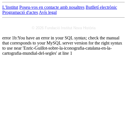
L'Institut
Poseu-vos en contacte amb nosaltres
Butlletí electrònic
Programació d'actes
Avís legal
© 2026 Fundació Institut Nova Història
error 1b:You have an error in your SQL syntax; check the manual
that corresponds to your MySQL server version for the right syntax
to use near 'Enric-Guillot-sobre-la-iconografia-catalana-en-la-
cartografia-mundial-del-segles' at line 1