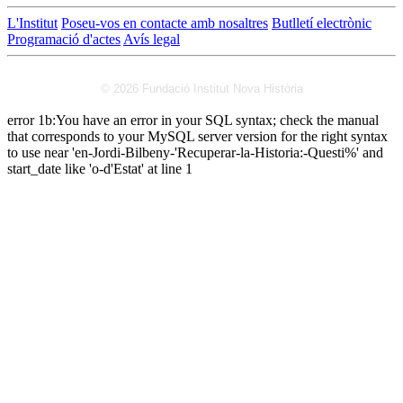
L'Institut
Poseu-vos en contacte amb nosaltres
Butlletí electrònic
Programació d'actes
Avís legal
© 2026 Fundació Institut Nova Història
error 1b:You have an error in your SQL syntax; check the manual
that corresponds to your MySQL server version for the right syntax
to use near 'en-Jordi-Bilbeny-'Recuperar-la-Historia:-Questi%' and
start_date like 'o-d'Estat' at line 1