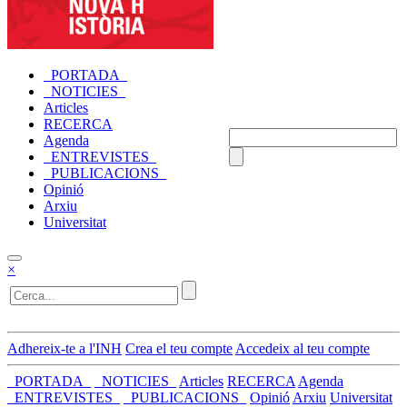
_PORTADA_
_NOTICIES_
Articles
RECERCA
Agenda
_ENTREVISTES_
_PUBLICACIONS_
Opinió
Arxiu
Universitat
×
Adhereix-te a l'INH
Crea el teu compte
Accedeix al teu compte
_PORTADA_
_NOTICIES_
Articles
RECERCA
Agenda
_ENTREVISTES_
_PUBLICACIONS_
Opinió
Arxiu
Universitat