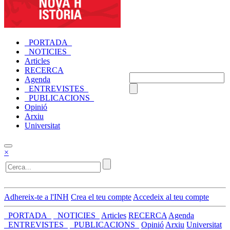
_PORTADA_
_NOTICIES_
Articles
RECERCA
Agenda
_ENTREVISTES_
_PUBLICACIONS_
Opinió
Arxiu
Universitat
×
Adhereix-te a l'INH
Crea el teu compte
Accedeix al teu compte
_PORTADA_
_NOTICIES_
Articles
RECERCA
Agenda
_ENTREVISTES_
_PUBLICACIONS_
Opinió
Arxiu
Universitat