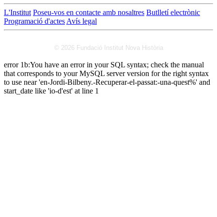
L'Institut
Poseu-vos en contacte amb nosaltres
Butlletí electrònic
Programació d'actes
Avís legal
© 2026 Fundació Institut Nova Història
error 1b:You have an error in your SQL syntax; check the manual
that corresponds to your MySQL server version for the right syntax
to use near 'en-Jordi-Bilbeny.-Recuperar-el-passat:-una-quest%' and
start_date like 'io-d'est' at line 1