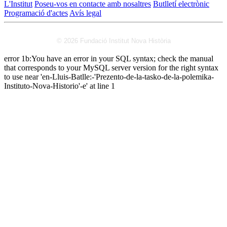
L'Institut
Poseu-vos en contacte amb nosaltres
Butlletí electrònic
Programació d'actes
Avís legal
© 2026 Fundació Institut Nova Història
error 1b:You have an error in your SQL syntax; check the manual
that corresponds to your MySQL server version for the right syntax
to use near 'en-Lluis-Batlle:-'Prezento-de-la-tasko-de-la-polemika-
Instituto-Nova-Historio'-e' at line 1