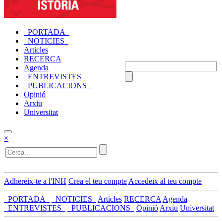
_PORTADA_
_NOTICIES_
Articles
RECERCA
Agenda
_ENTREVISTES_
_PUBLICACIONS_
Opinió
Arxiu
Universitat
×
Adhereix-te a l'INH
Crea el teu compte
Accedeix al teu compte
_PORTADA_
_NOTICIES_
Articles
RECERCA
Agenda
_ENTREVISTES_
_PUBLICACIONS_
Opinió
Arxiu
Universitat