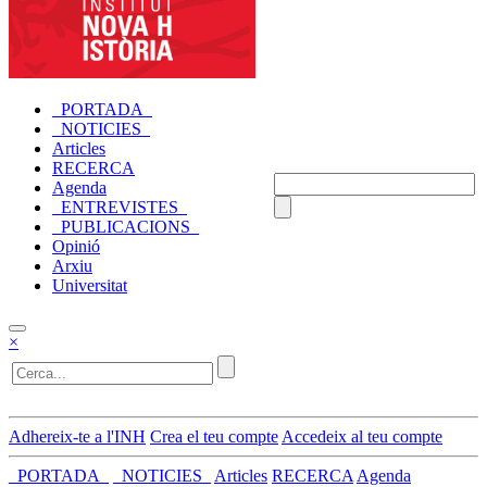
_PORTADA_
_NOTICIES_
Articles
RECERCA
Agenda
_ENTREVISTES_
_PUBLICACIONS_
Opinió
Arxiu
Universitat
×
Adhereix-te a l'INH
Crea el teu compte
Accedeix al teu compte
_PORTADA_
_NOTICIES_
Articles
RECERCA
Agenda