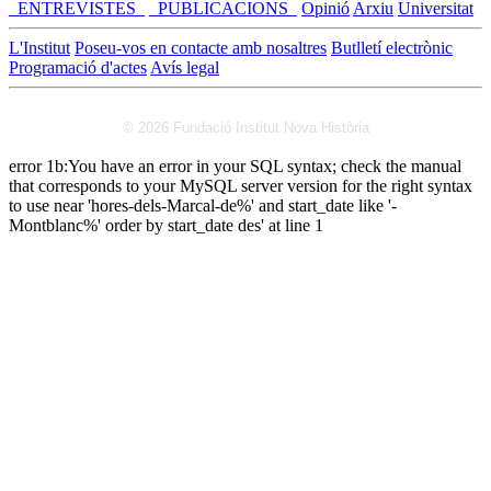
_ENTREVISTES_
_PUBLICACIONS_
Opinió
Arxiu
Universitat
L'Institut
Poseu-vos en contacte amb nosaltres
Butlletí electrònic
Programació d'actes
Avís legal
© 2026 Fundació Institut Nova Història
error 1b:You have an error in your SQL syntax; check the manual
that corresponds to your MySQL server version for the right syntax
to use near 'hores-dels-Marcal-de%' and start_date like '-
Montblanc%' order by start_date des' at line 1