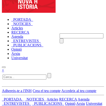
_PORTADA_
_NOTICIES_
Articles
RECERCA
Agenda
_ENTREVISTES_
_PUBLICACIONS_
Opinió
Arxiu
Universitat
×
Adhereix-te a l'INH
Crea el teu compte
Accedeix al teu compte
_PORTADA_
_NOTICIES_
Articles
RECERCA
Agenda
_ENTREVISTES_
_PUBLICACIONS_
Opinió
Arxiu
Universitat