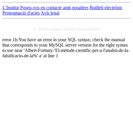
L'Institut
Poseu-vos en contacte amb nosaltres
Butlletí electrònic
Programació d'actes
Avís legal
© 2026 Fundació Institut Nova Història
error 1b:You have an error in your SQL syntax; check the manual
that corresponds to your MySQL server version for the right syntax
to use near 'Albert-Fortuny-'El-metode-cientific-per-a-l'analisi-de-la-
falsificacio-de-la%' a' at line 1