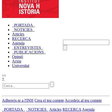
_PORTADA_
_NOTICIES_
Articles
RECERCA
Agenda
_ENTREVISTES_
_PUBLICACIONS_
Opinió
Arxiu
Universitat
×
Adhereix-te a l'INH
Crea el teu compte
Accedeix al teu compte
_PORTADA_
_NOTICIES_
Articles
RECERCA
Agenda