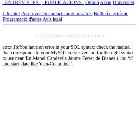
_ENTREVISTES_
_PUBLICACIONS_
Opinió
Arxiu
Universitat
L'Institut
Poseu-vos en contacte amb nosaltres
Butlletí electrònic
Programació d'actes
Avís legal
© 2026 Fundació Institut Nova Història
error 1b:You have an error in your SQL syntax; check the manual
that corresponds to your MySQL server version for the right syntax
to use near 'En-Manel-Capdevila-Jaume-Ferrer-de-Blanes-i-l'ou-%'
and start_date like 'd'en-Co' at line 1