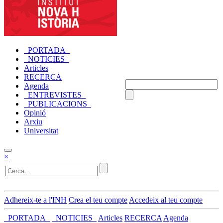
_PORTADA_
_NOTICIES_
Articles
RECERCA
Agenda
_ENTREVISTES_
_PUBLICACIONS_
Opinió
Arxiu
Universitat
×
Adhereix-te a l'INH
Crea el teu compte
Accedeix al teu compte
_PORTADA_
_NOTICIES_
Articles
RECERCA
Agenda