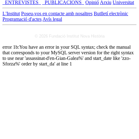
_ENTREVISTES_
_PUBLICACIONS_
Opinió
Arxiu
Universitat
L'Institut
Poseu-vos en contacte amb nosaltres
Butlletí electrònic
Programació d'actes
Avís legal
© 2026 Fundació Institut Nova Història
error 1b:You have an error in your SQL syntax; check the manual
that corresponds to your MySQL server version for the right syntax
to use near 'assassinat-d'en-Gian-Galea%' and start_date like 'zzo-
Sforza%' order by start_da' at line 1