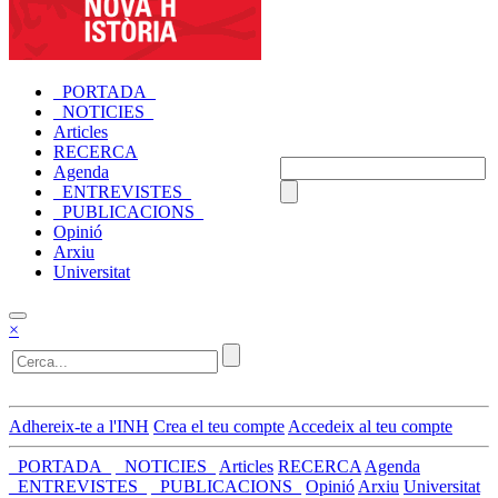
_PORTADA_
_NOTICIES_
Articles
RECERCA
Agenda
_ENTREVISTES_
_PUBLICACIONS_
Opinió
Arxiu
Universitat
×
Adhereix-te a l'INH
Crea el teu compte
Accedeix al teu compte
_PORTADA_
_NOTICIES_
Articles
RECERCA
Agenda
_ENTREVISTES_
_PUBLICACIONS_
Opinió
Arxiu
Universitat