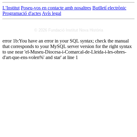
L'Institut
Poseu-vos en contacte amb nosaltres
Butlletí electrònic
Programació d'actes
Avís legal
© 2026 Fundació Institut Nova Història
error 1b:You have an error in your SQL syntax; check the manual
that corresponds to your MySQL server version for the right syntax
to use near 'el-Museu-Diocesa-i-Comarcal-de-Lleida-i-les-obres-
d'art-que-ens-volen%' and star' at line 1