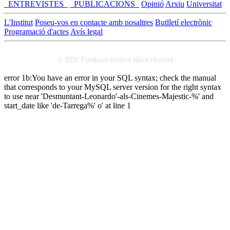
_ENTREVISTES_
_PUBLICACIONS_
Opinió
Arxiu
Universitat
L'Institut
Poseu-vos en contacte amb nosaltres
Butlletí electrònic
Programació d'actes
Avís legal
© 2026 Fundació Institut Nova Història
error 1b:You have an error in your SQL syntax; check the manual
that corresponds to your MySQL server version for the right syntax
to use near 'Desmuntant-Leonardo'-als-Cinemes-Majestic-%' and
start_date like 'de-Tarrega%' o' at line 1