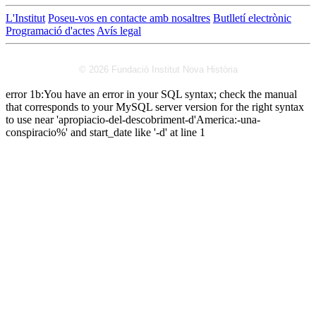
L'Institut
Poseu-vos en contacte amb nosaltres
Butlletí electrònic
Programació d'actes
Avís legal
© 2026 Fundació Institut Nova Història
error 1b:You have an error in your SQL syntax; check the manual
that corresponds to your MySQL server version for the right syntax
to use near 'apropiacio-del-descobriment-d'America:-una-
conspiracio%' and start_date like '-d' at line 1