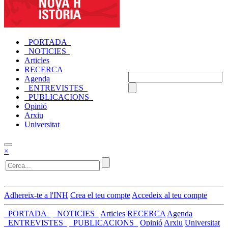
_PORTADA_
_NOTICIES_
Articles
RECERCA
Agenda
_ENTREVISTES_
_PUBLICACIONS_
Opinió
Arxiu
Universitat
×
Adhereix-te a l'INH
Crea el teu compte
Accedeix al teu compte
_PORTADA_
_NOTICIES_
Articles
RECERCA
Agenda
_ENTREVISTES_
_PUBLICACIONS_
Opinió
Arxiu
Universitat