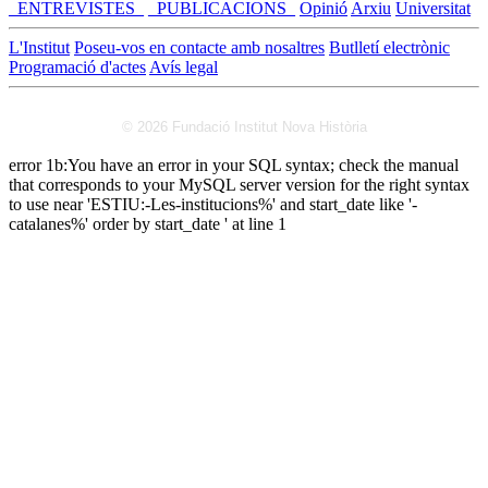
_ENTREVISTES_
_PUBLICACIONS_
Opinió
Arxiu
Universitat
L'Institut
Poseu-vos en contacte amb nosaltres
Butlletí electrònic
Programació d'actes
Avís legal
© 2026 Fundació Institut Nova Història
error 1b:You have an error in your SQL syntax; check the manual
that corresponds to your MySQL server version for the right syntax
to use near 'ESTIU:-Les-institucions%' and start_date like '-
catalanes%' order by start_date ' at line 1