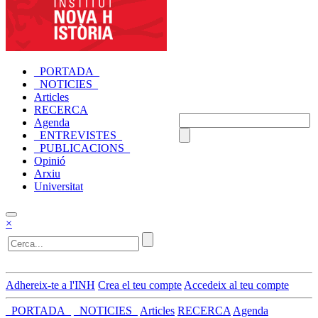
_PORTADA_
_NOTICIES_
Articles
RECERCA
Agenda
_ENTREVISTES_
_PUBLICACIONS_
Opinió
Arxiu
Universitat
×
Adhereix-te a l'INH
Crea el teu compte
Accedeix al teu compte
_PORTADA_
_NOTICIES_
Articles
RECERCA
Agenda