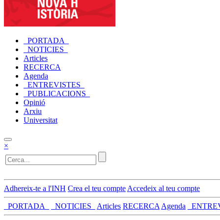
_PORTADA_
_NOTICIES_
Articles
RECERCA
Agenda
_ENTREVISTES_
_PUBLICACIONS_
Opinió
Arxiu
Universitat
×
Adhereix-te a l'INH
Crea el teu compte
Accedeix al teu compte
_PORTADA_
_NOTICIES_
Articles
RECERCA
Agenda
_ENTRE