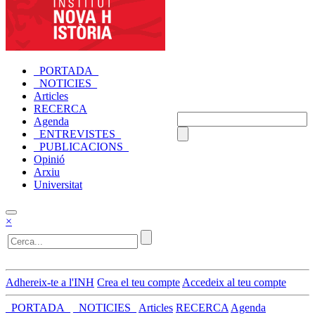
_PORTADA_
_NOTICIES_
Articles
RECERCA
Agenda
_ENTREVISTES_
_PUBLICACIONS_
Opinió
Arxiu
Universitat
×
Adhereix-te a l'INH
Crea el teu compte
Accedeix al teu compte
_PORTADA_
_NOTICIES_
Articles
RECERCA
Agenda