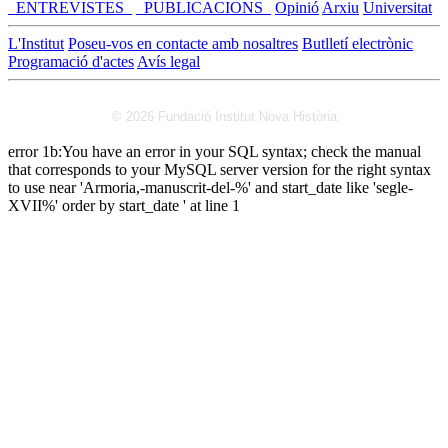
_ENTREVISTES_
_PUBLICACIONS_
Opinió
Arxiu
Universitat
L'Institut
Poseu-vos en contacte amb nosaltres
Butlletí electrònic
Programació d'actes
Avís legal
© 2026 Fundació Institut Nova Història
error 1b:You have an error in your SQL syntax; check the manual
that corresponds to your MySQL server version for the right syntax
to use near 'Armoria,-manuscrit-del-%' and start_date like 'segle-
XVII%' order by start_date ' at line 1