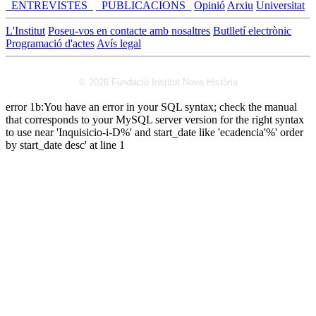
_ENTREVISTES_
_PUBLICACIONS_
Opinió
Arxiu
Universitat
L'Institut
Poseu-vos en contacte amb nosaltres
Butlletí electrònic
Programació d'actes
Avís legal
© 2026 Fundació Institut Nova Història
error 1b:You have an error in your SQL syntax; check the manual
that corresponds to your MySQL server version for the right syntax
to use near 'Inquisicio-i-D%' and start_date like 'ecadencia'%' order
by start_date desc' at line 1