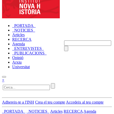
_PORTADA_
_NOTICIES_
Articles
RECERCA
Agenda
_ENTREVISTES_
_PUBLICACIONS_
Opinió
Arxiu
Universitat
×
Adhereix-te a l'INH
Crea el teu compte
Accedeix al teu compte
_PORTADA_
_NOTICIES_
Articles
RECERCA
Agenda