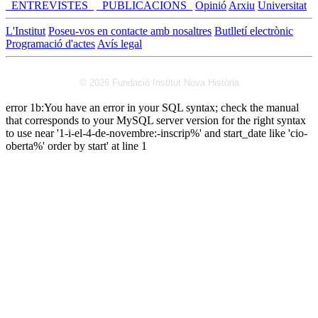
_ENTREVISTES_
_PUBLICACIONS_
Opinió
Arxiu
Universitat
L'Institut
Poseu-vos en contacte amb nosaltres
Butlletí electrònic
Programació d'actes
Avís legal
© 2026 Fundació Institut Nova Història
error 1b:You have an error in your SQL syntax; check the manual
that corresponds to your MySQL server version for the right syntax
to use near '1-i-el-4-de-novembre:-inscrip%' and start_date like 'cio-
oberta%' order by start' at line 1