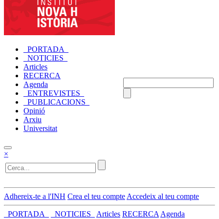
_PORTADA_
_NOTICIES_
Articles
RECERCA
Agenda
_ENTREVISTES_
_PUBLICACIONS_
Opinió
Arxiu
Universitat
×
Adhereix-te a l'INH
Crea el teu compte
Accedeix al teu compte
_PORTADA_
_NOTICIES_
Articles
RECERCA
Agenda