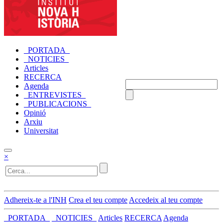
_PORTADA_
_NOTICIES_
Articles
RECERCA
Agenda
_ENTREVISTES_
_PUBLICACIONS_
Opinió
Arxiu
Universitat
×
Adhereix-te a l'INH
Crea el teu compte
Accedeix al teu compte
_PORTADA_
_NOTICIES_
Articles
RECERCA
Agenda