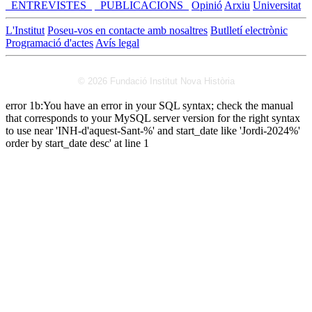
_ENTREVISTES_
_PUBLICACIONS_
Opinió
Arxiu
Universitat
L'Institut
Poseu-vos en contacte amb nosaltres
Butlletí electrònic
Programació d'actes
Avís legal
© 2026 Fundació Institut Nova Història
error 1b:You have an error in your SQL syntax; check the manual
that corresponds to your MySQL server version for the right syntax
to use near 'INH-d'aquest-Sant-%' and start_date like 'Jordi-2024%'
order by start_date desc' at line 1