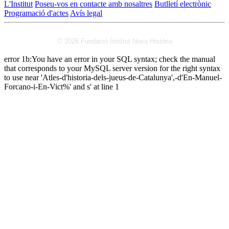
L'Institut
Poseu-vos en contacte amb nosaltres
Butlletí electrònic
Programació d'actes
Avís legal
© 2026 Fundació Institut Nova Història
error 1b:You have an error in your SQL syntax; check the manual
that corresponds to your MySQL server version for the right syntax
to use near 'Atles-d'historia-dels-jueus-de-Catalunya',-d'En-Manuel-
Forcano-i-En-Vict%' and s' at line 1