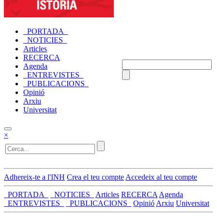
_PORTADA_
_NOTICIES_
Articles
RECERCA
Agenda
_ENTREVISTES_
_PUBLICACIONS_
Opinió
Arxiu
Universitat
×
Adhereix-te a l'INH
Crea el teu compte
Accedeix al teu compte
_PORTADA_
_NOTICIES_
Articles
RECERCA
Agenda
_ENTREVISTES_
_PUBLICACIONS_
Opinió
Arxiu
Universitat