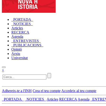
_PORTADA_
_NOTICIES_
Articles
RECERCA
Agenda
_ENTREVISTES_
_PUBLICACIONS_
Opinió
Arxiu
Universitat
×
Adhereix-te a l'INH
Crea el teu compte
Accedeix al teu compte
_PORTADA_
_NOTICIES_
Articles
RECERCA
Agenda
_ENTRE