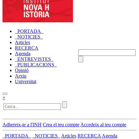
_PORTADA_
_NOTICIES_
Articles
RECERCA
Agenda
_ENTREVISTES_
_PUBLICACIONS_
Opinió
Arxiu
Universitat
×
Adhereix-te a l'INH
Crea el teu compte
Accedeix al teu compte
_PORTADA_
_NOTICIES_
Articles
RECERCA
Agenda