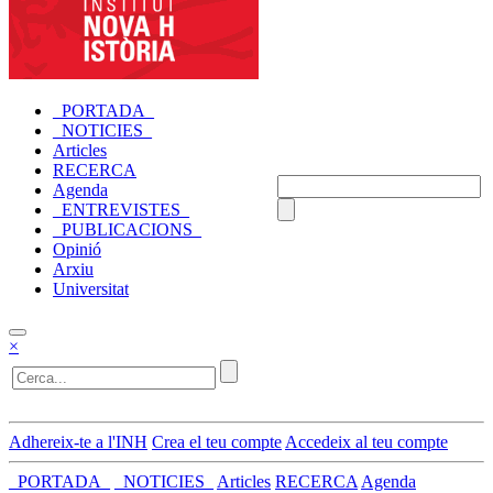
_PORTADA_
_NOTICIES_
Articles
RECERCA
Agenda
_ENTREVISTES_
_PUBLICACIONS_
Opinió
Arxiu
Universitat
×
Adhereix-te a l'INH
Crea el teu compte
Accedeix al teu compte
_PORTADA_
_NOTICIES_
Articles
RECERCA
Agenda