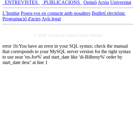
_ENTREVISTES_
_PUBLICACIONS_
Opinió
Arxiu
Universitat
L'Institut
Poseu-vos en contacte amb nosaltres
Butlletí electrònic
Programació d'actes
Avís legal
© 2026 Fundació Institut Nova Història
error 1b:You have an error in your SQL syntax; check the manual
that corresponds to your MySQL server version for the right syntax
to use near 'en-Jor%' and start_date like 'di-Bilbeny%' order by
start_date desc' at line 1