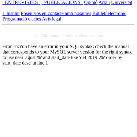
_ENTREVISTES_
_PUBLICACIONS_
Opinió
Arxiu
Universitat
L'Institut
Poseu-vos en contacte amb nosaltres
Butlletí electrònic
Programació d'actes
Avís legal
© 2026 Fundació Institut Nova Història
error 1b:You have an error in your SQL syntax; check the manual
that corresponds to your MySQL server version for the right syntax
to use near 'agost-%' and start_date like 'del-2019-.%' order by
start_date desc' at line 1