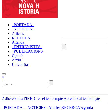
_PORTADA_
_NOTICIES_
Articles
RECERCA
Agenda
_ENTREVISTES_
_PUBLICACIONS_
Opinió
Arxiu
Universitat
×
Adhereix-te a l'INH
Crea el teu compte
Accedeix al teu compte
_PORTADA_
_NOTICIES_
Articles
RECERCA
Agenda