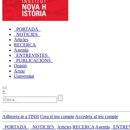
_PORTADA_
_NOTICIES_
Articles
RECERCA
Agenda
_ENTREVISTES_
_PUBLICACIONS_
Opinió
Arxiu
Universitat
×
Adhereix-te a l'INH
Crea el teu compte
Accedeix al teu compte
_PORTADA_
_NOTICIES_
Articles
RECERCA
Agenda
_ENTRE