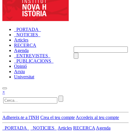
_PORTADA_
_NOTICIES_
Articles
RECERCA
Agenda
_ENTREVISTES_
_PUBLICACIONS_
Opinió
Arxiu
Universitat
×
Adhereix-te a l'INH
Crea el teu compte
Accedeix al teu compte
_PORTADA_
_NOTICIES_
Articles
RECERCA
Agenda