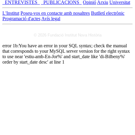
_ENTREVISTES_
_PUBLICACIONS_
Opinió
Arxiu
Universitat
L'Institut
Poseu-vos en contacte amb nosaltres
Butlletí electrònic
Programació d'actes
Avís legal
© 2026 Fundació Institut Nova Història
error 1b:You have an error in your SQL syntax; check the manual
that corresponds to your MySQL server version for the right syntax
to use near 'estiu-amb-En-Jor%' and start_date like 'di-Bilbeny%'
order by start_date desc' at line 1