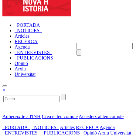
_PORTADA_
_NOTICIES_
Articles
RECERCA
Agenda
_ENTREVISTES_
_PUBLICACIONS_
Opinió
Arxiu
Universitat
×
Adhereix-te a l'INH
Crea el teu compte
Accedeix al teu compte
_PORTADA_
_NOTICIES_
Articles
RECERCA
Agenda
_ENTREVISTES_
_PUBLICACIONS_
Opinió
Arxiu
Universitat