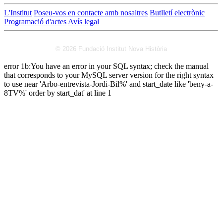
L'Institut
Poseu-vos en contacte amb nosaltres
Butlletí electrònic
Programació d'actes
Avís legal
© 2026 Fundació Institut Nova Història
error 1b:You have an error in your SQL syntax; check the manual
that corresponds to your MySQL server version for the right syntax
to use near 'Arbo-entrevista-Jordi-Bil%' and start_date like 'beny-a-
8TV%' order by start_dat' at line 1