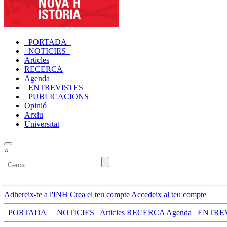
_PORTADA_
_NOTICIES_
Articles
RECERCA
Agenda
_ENTREVISTES_
_PUBLICACIONS_
Opinió
Arxiu
Universitat
×
Adhereix-te a l'INH
Crea el teu compte
Accedeix al teu compte
_PORTADA_
_NOTICIES_
Articles
RECERCA
Agenda
_ENTRE