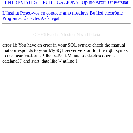
_ENTREVISTES_
_PUBLICACIONS_
Opinió
Arxiu
Universitat
L'Institut
Poseu-vos en contacte amb nosaltres
Butlletí electrònic
Programació d'actes
Avís legal
© 2026 Fundació Institut Nova Història
error 1b:You have an error in your SQL syntax; check the manual
that corresponds to your MySQL server version for the right syntax
to use near 'en-Jordi-Bilbeny-Petit-Manual-de-la-descoberta-
catalana%' and start_date like '-' at line 1