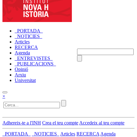
_PORTADA_
_NOTICIES_
Articles
RECERCA
Agenda
_ENTREVISTES_
_PUBLICACIONS_
Opinió
Arxiu
Universitat
×
Adhereix-te a l'INH
Crea el teu compte
Accedeix al teu compte
_PORTADA_
_NOTICIES_
Articles
RECERCA
Agenda