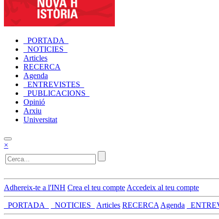
_PORTADA_
_NOTICIES_
Articles
RECERCA
Agenda
_ENTREVISTES_
_PUBLICACIONS_
Opinió
Arxiu
Universitat
×
Adhereix-te a l'INH
Crea el teu compte
Accedeix al teu compte
_PORTADA_
_NOTICIES_
Articles
RECERCA
Agenda
_ENTRE