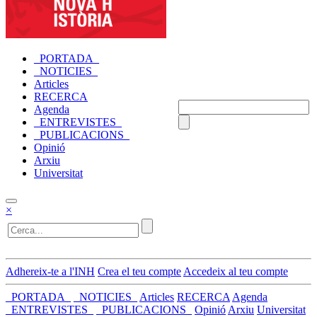
_PORTADA_
_NOTICIES_
Articles
RECERCA
Agenda
_ENTREVISTES_
_PUBLICACIONS_
Opinió
Arxiu
Universitat
×
Adhereix-te a l'INH
Crea el teu compte
Accedeix al teu compte
_PORTADA_
_NOTICIES_
Articles
RECERCA
Agenda
_ENTREVISTES_
_PUBLICACIONS_
Opinió
Arxiu
Universitat