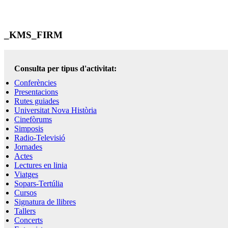
_KMS_FIRM
Consulta per tipus d'activitat:
Conferències
Presentacions
Rutes guiades
Universitat Nova Història
Cinefòrums
Simposis
Radio-Televisió
Jornades
Actes
Lectures en linia
Viatges
Sopars-Tertúlia
Cursos
Signatura de llibres
Tallers
Concerts