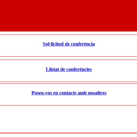
Sol·licitud de conferència
Llistat de conferències
Poseu-vos en contacte amb nosaltres