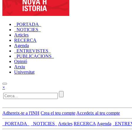
_PORTADA_
_NOTICIES_
Articles
RECERCA
Agenda
_ENTREVISTES_
_PUBLICACIONS_
Opinió
Arxiu
Universitat
×
Adhereix-te a l'INH
Crea el teu compte
Accedeix al teu compte
_PORTADA_
_NOTICIES_
Articles
RECERCA
Agenda
_ENTRE